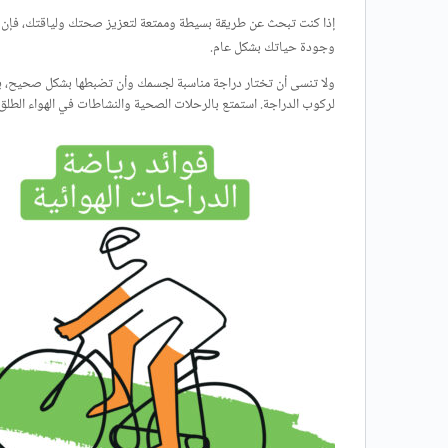
إذا كنت تبحث عن طريقة بسيطة وممتعة لتعزيز صحتك ولياقتك، فإن ر
وجودة حياتك بشكل عام.
ولا تنسى أن تختار دراجة مناسبة لجسمك وأن تضبطها بشكل صحيح، بال
لركوب الدراجة. استمتع بالرحلات الصحية والنشاطات في الهواء الطلق 