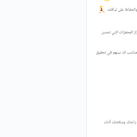
والحفاظ على لياقته.
راز المحفزات التي تحسن
يوميًا. مثلا يمكن أن تبدأ بجدول بسيط ومناسب لك يسهم في تحقيق
 راحتك وسلامتك أثناء